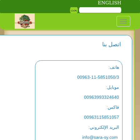
ENG
na
نا
00963-11-5851
:
009639933
009631158
الإلكتروني:
info@sara-s